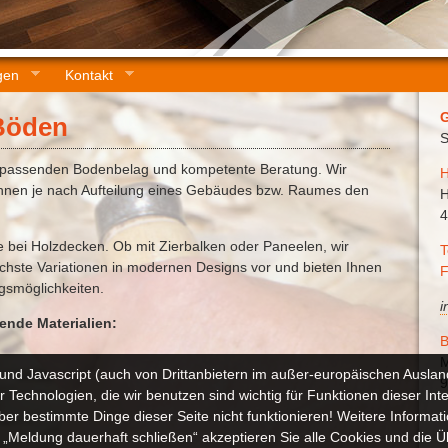
gen
Kontakt
G
Böden
S
n passenden Bodenbelag und kompetente Beratung. Wir
H
hnen je nach Aufteilung eines Gebäudes bzw. Raumes den
H
4
e bei Holzdecken. Ob mit Zierbalken oder Paneelen, wir
T
lichste Variationen in modernen Designs vor und bieten Ihnen
F
gsmöglichkeiten.
i
ende Materialien:
B
M
und Javascript (auch von Drittanbietern im außer-europäischen Ausl
9
Technologien, die wir benutzen sind wichtig für Funktionen dieser Int
r bestimmte Dinge dieser Seite nicht funktionieren! Weitere Informat
uf „Meldung dauerhaft schließen“ akzeptieren Sie alle Cookies und die Üb