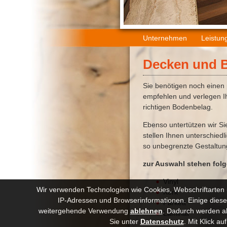
Unternehmen
Leistun
Decken und 
Sie benötigen noch eine
empfehlen und verlegen I
richtigen Bodenbelag.
Ebenso untertützen wir Si
stellen Ihnen unterschied
so unbegrenzte Gestaltun
zur Auswahl stehen folg
Vinyl
Wir verwenden Technologien wie Cookies, Webschriftarten 
Kork
IP-Adressen und Browserinformationen. Einige dieser 
Parkett
weitergehende Verwendung
ablehnen
.
Dadurch werden abe
Laminat
Sie unter
Datenschutz
. Mit Klick a