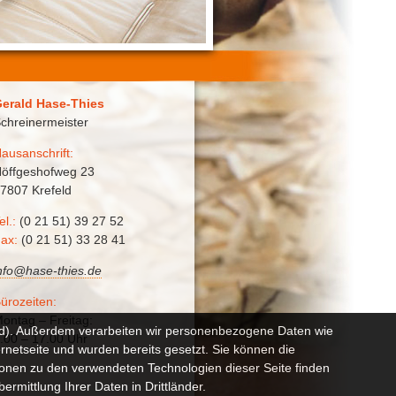
erald Hase-Thies
chreinermeister
ausanschrift:
öffgeshofweg 23
7807 Krefeld
el.:
(0 21 51) 39 27 52
ax:
(0 21 51) 33 28 41
nfo@hase-thies.de
ürozeiten:
ontag – Freitag:
and). Außerdem verarbeiten wir personenbezogene Daten wie
.00 – 17.00 Uhr
ernetseite und wurden bereits gesetzt. Sie können die
ionen zu den verwendeten Technologien dieser Seite finden
ermittlung Ihrer Daten in Drittländer.